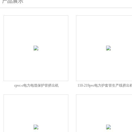
产品展示
cpvc-c电力电缆保护管挤出机
110-219pvc电力护套管生产线挤出
螺杆