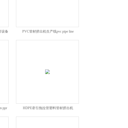
管设备
PVC管材挤出机生产线pvc pipe line
m ppr
HDPE牵引拖拉管塑料管材挤出机