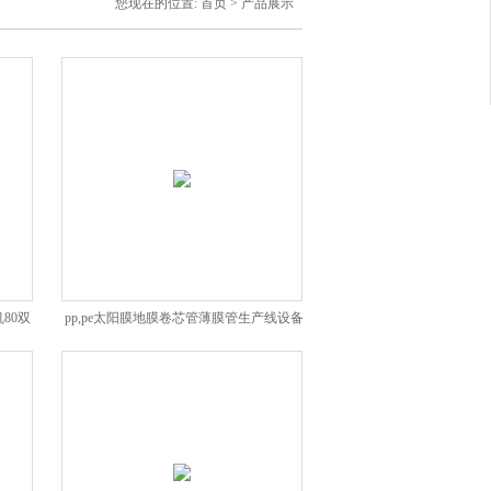
您现在的位置:
首页
>
产品展示
机80双
pp,pe太阳膜地膜卷芯管薄膜管生产线设备