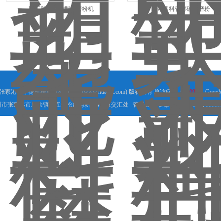
PVC塑料管材型材磨粉机
pvc塑料管材破碎磨粉
18 张家港市华德机械科技有限公司(www.huadjx.com) 版权所有 总访问量：
450982
Googl
市张家港市乐余镇新五棵松路与新204国道交汇处
管理登陆
备案号：
苏ICP备11060