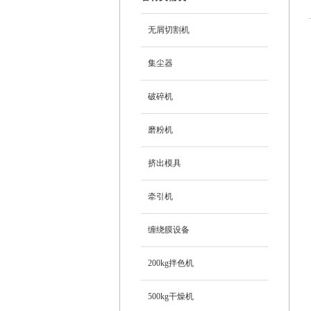
无屑切割机
集尘器
破碎机
磨粉机
挤出模具
牵引机
缠绕膜设备
200kg拌色机
500kg干燥机