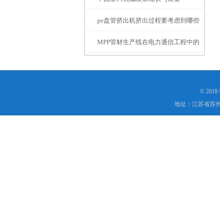
pe盘管挤出机挤出过程要考虑到哪些
MPP管材生产线在电力通信工程中的
影响？
应用有哪些
© 20
地址：江苏省苏州