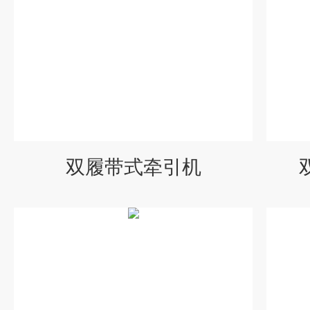
双履带式牵引机