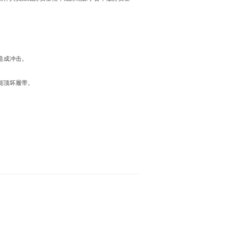
造成冲击。
能顶坏履带。
。