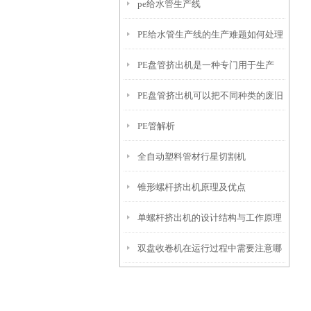
pe给水管生产线
原因分析
PE给水管生产线的生产难题如何处理
PE盘管挤出机是一种专门用于生产
好？
PE盘管挤出机可以把不同种类的废旧
PE（聚乙烯）盘管材的机械设备
PE管解析
塑料加工成塑料颗粒
全自动塑料管材行星切割机
锥形螺杆挤出机原理及优点
单螺杆挤出机的设计结构与工作原理
双盘收卷机在运行过程中需要注意哪
些安全规范呢