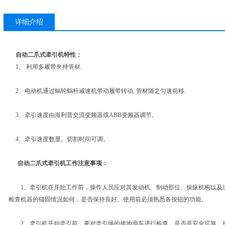
详细介绍
自动二爪式牵引机
特性：
1、 利用多履带夹持管材.
2、电动机通过蜗轮蜗杆减速机带动履带转动, 管材随之匀速前移.
3、牵引速度由海利普交流变频器或ABB变频器调节。
4、牵引速度数显。切割时间可调。
自动二爪式牵引机
工作注意事项：
1、牵引机在开始工作前，操作人员应对其发动机、制动部位、操纵机构以及
检查机器的锚固情况如何，是否保持良好。使用前必须熟悉各按钮的功能。
2、牵引机开始牵引前，要对牵引绳的接地滑车进行检查，是否是安全可靠。