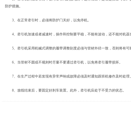
防护措施。
3、在正常牵引时，必须将防护门关好，以免停机。
4、牵引机加速或者减速时，操作和控制要平稳，不能有波动，还不能对机器
5、牵引机采用机械式调整的履带调整刻度必须与管材外径一致，否则将有可
6、当管材不圆或不规则时尽量不要通过牵引机，以免将牵引履带损坏。
7、在生产过程中若发现有异常声响或故障必须及时通知跟班机修作及时处理
8、放线结束后，要固定好刹车装置。此外，牵引机应处于不受力的状态。