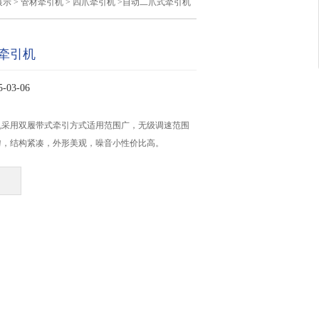
展示
>
管材牵引机
>
四爪牵引机
>自动二爪式牵引机
牵引机
03-06
机采用双履带式牵引方式适用范围广，无级调速范围
匀，结构紧凑，外形美观，噪音小性价比高。