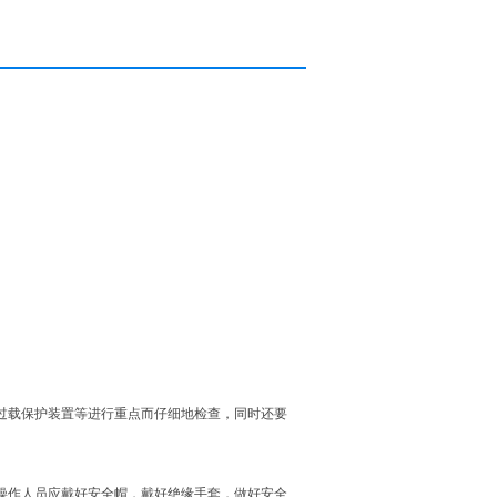
过载保护装置等进行重点而仔细地检查，同时还要
操作人员应戴好安全帽，戴好绝缘手套，做好安全