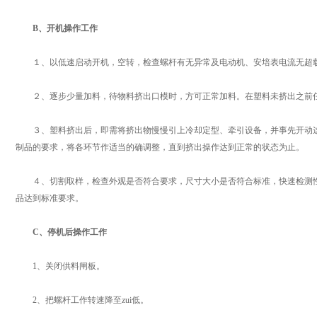
B、开机操作工作
１、以低速启动开机，空转，检查螺杆有无异常及电动机、安培表电流无超
２、逐步少量加料，待物料挤出口模时，方可正常加料。在塑料未挤出之前任
３、塑料挤出后，即需将挤出物慢慢引上冷却定型、牵引设备，并事先开动这
制品的要求，将各环节作适当的确调整，直到挤出操作达到正常的状态为止。
４、切割取样，检查外观是否符合要求，尺寸大小是否符合标准，快速检测性
品达到标准要求。
C、停机后操作工作
1、关闭供料闸板。
2、把螺杆工作转速降至zui低。