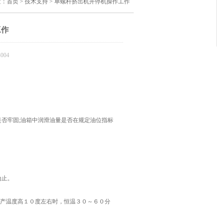
置：
首页
>
技术支持
> 单螺杆挤出机开停机操作工作
工作
004
否牢固;油箱中润滑油量是否在规定油位指标
为止。
产温度高１０度左右时，恒温３０～６０分