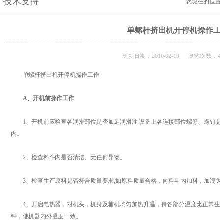
技术支持
您现在的位
单螺杆挤出机开停机操作
更新日期：2016-02-19 浏览次数：4
单螺杆挤出机开停机操作工作
A、开机前操作工作
1、开机前应检查各润滑部位是否加足润滑油;设备上各连接部位螺母、螺钉是
内。
2、检查料斗内是否清洁、无任何异物。
3、检查生产原料是否符合质量要求;如原料质量合格，向料斗内加料，加满
4、开启电热器，对机头，机身及辅机均匀加热升温，待各部分温度比正常生
钟，使机器内外温度一致。