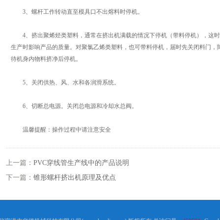
3、螺杆工作转动直至模具口不出熔料时停机。
4、挤出聚烯烃类塑料，通常在挤出机满载的情况下停机（带料停机），这时
生产时影响产品的质量。对聚氯乙烯类塑料，也可带料停机，届时先关闭料门，
待机身内物料挤净后停机。
5、关闭供热、风、水和各润滑系统。
6、切断总电源。关闭总电源和冷却水总阀。
温馨提醒：操作过程中请注意安全
上一篇：
PVC穿线管生产线中的产品说明
下一篇：
锥形螺杆挤出机原理及优点