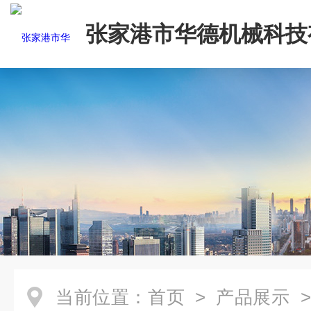
张家港市华德机械科技
司
当前位置：
首页
>
产品展示