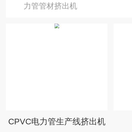
力管管材挤出机
CPVC电力管生产线挤出机