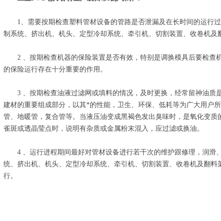
1、需要按期检查塑料管材设备的管路是否泄漏及在长时间的运行过
制系统、挤出机、机头、定型冷却系统、牵引机、切割装置、收卷机及
2 、按期检查机器的保险装置是否有效，特别是调换模具后要检查机
的保险运行存在十分重要的作用。
3 、按期检查油液过滤网或填料的情况，及时更换，经常留神油质是
建材的重要组成部分，以其*的性能，卫生、环保、低耗等为广大用户
管、地暖管，复合管等。当液压油变成黑褐色发出臭味时，是氧化变质
雀斑或透晶莹点时，说明有杂质或金属粉末混入，应过滤或换油。
4 、运行进程期间最好对管材设备进行若干次的维护跟修理，润滑、
统、挤出机、机头、定型冷却系统、牵引机、切割装置、收卷机及翻料
行。