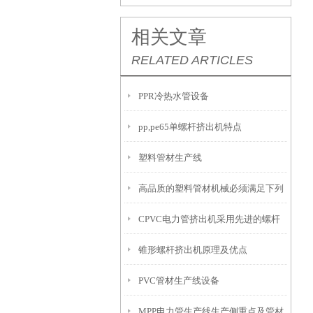
相关文章
RELATED ARTICLES
PPR冷热水管设备
pp,pe65单螺杆挤出机特点
塑料管材生产线
高品质的塑料管材机械必须满足下列
CPVC电力管挤出机采用先进的螺杆
的要求
锥形螺杆挤出机原理及优点
设计和加热系统
PVC管材生产线设备
MPP电力管生产线生产侧重点及管材