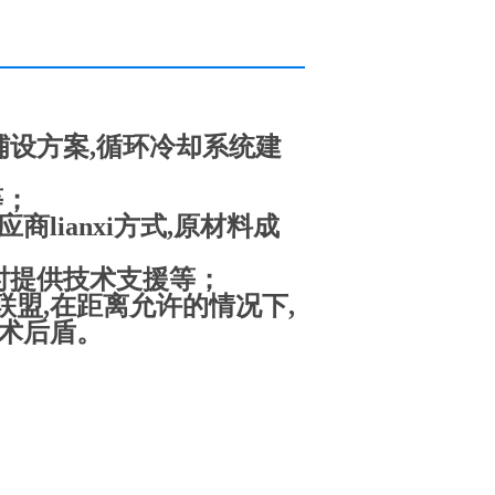
铺设方案,循环冷却系统建
等；
lianxi方式,原材料成
随时提供技术支援等；
盟,在距离允许的情况下,
技术后盾。