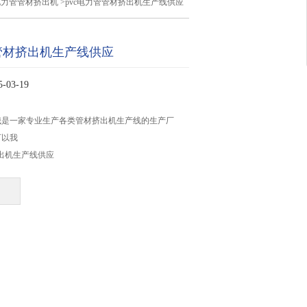
c电力管管材挤出机
>pvc电力管管材挤出机生产线供应
管管材挤出机生产线供应
03-19
械是一家专业生产各类管材挤出机生产线的生产厂
可以我
挤出机生产线供应