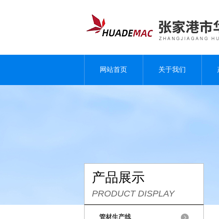
网站首页
关于我们
产品展示
PRODUCT DISPLAY
管材生产线