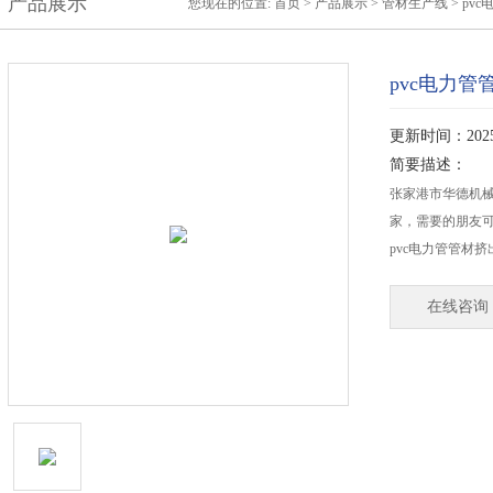
产品展示
您现在的位置:
首页
>
产品展示
>
管材生产线
>
pv
pvc电力
更新时间：2025-
简要描述：
张家港市华德机
家，需要的朋友
pvc电力管管材
在线咨询