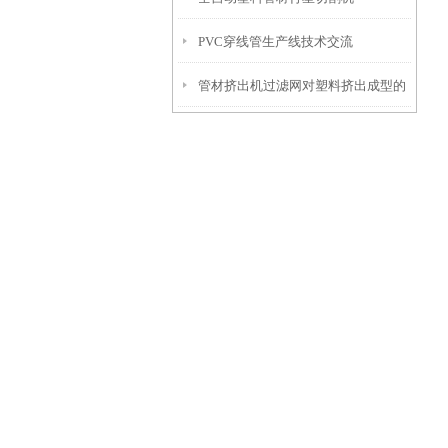
PVC穿线管生产线技术交流
管材挤出机过滤网对塑料挤出成型的
影响