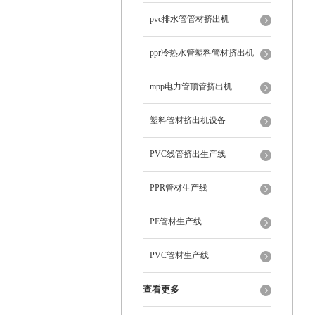
pvc排水管管材挤出机
ppr冷热水管塑料管材挤出机
mpp电力管顶管挤出机
塑料管材挤出机设备
PVC线管挤出生产线
PPR管材生产线
PE管材生产线
PVC管材生产线
查看更多