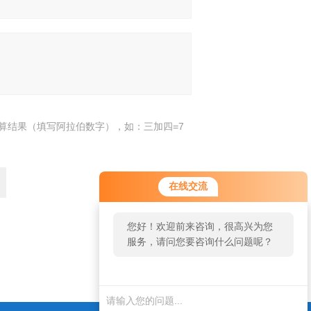
算结果（填写阿拉伯数字），如：三加四=7
在线交流
您好！欢迎前来咨询，很高兴为您
服务，请问您要咨询什么问题呢？
返回