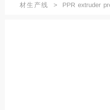
材生产线
> PPR extruder pro
ppr Pipe Prod