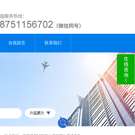
在线留言
联系我们