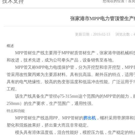
技术支持
您现在的位置：
首
张家港市MPP电力管顶管生产
更新日期：2019-02-13 浏览次数：4
概述
MPP管材生产线主要用于MPP材质管材生产，张家港华德机械科
和改进，技术先进，成为公司拳头产品，设备销售至各地。
MPP管又称MPP电力电缆保护管，分为开挖型和非开挖型，MPP非
管采用改性聚丙烯为主要原材料。具有抗高温、耐外压的特点，适用于
具有的电气绝缘性、较高的热变形温度和低温冲击性能。广泛运用于
工程。
该生产线具备生产管径φ75-315mm这个范围内的MPP管的能力，能
250mm）的生产要求，生产范围广，通用性强。
特点和功能
MPP管材生产线选用PP、MPP管材的
挤出机
，螺杆采用带屏障和
塑化和混炼效果好，挤出量大而且非常稳定。
模头具有溶体温度低，混合性能好，模腔压力低，生产稳定的特