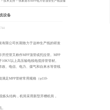
页
>
技术支持
> 张家港市MPP电力管顶管生产线设备
线设备
744
技有限公司长期致力于这种生产线的研发
开挖管又称作MPP顶管或托拉管。MPP
10KV以上高压输电线电缆排管管材。
市政、电信、电力、煤气和自来水等管线
满足MPP管材常用规格（φ110-
混炼头结构，机筒采用新型开槽机筒，
点。