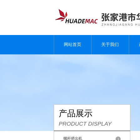
网站首页
关于我们
产品展示
PRODUCT DISPLAY
螺杆挤出机