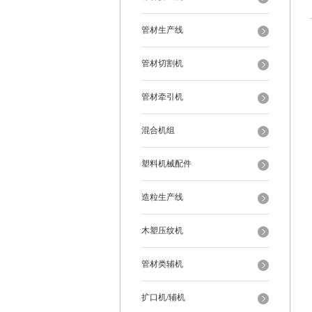
管材生产线
管材切割机
管材牵引机
混合机组
塑料机械配件
造粒生产线
木塑压纹机
管材类辅机
扩口机/辅机