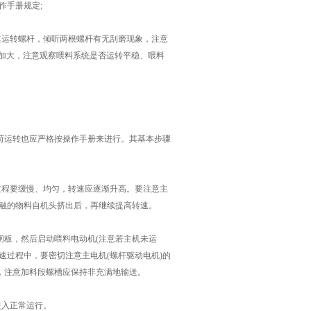
作手册规定;
运转螺杆，倾听两根螺杆有无刮磨现象，注意
渐加大，注意观察喂料系统是否运转平稳、喂料
运转也应严格按操作手册来进行。其基本步骤
程要缓慢、均匀，转速应逐渐升高。要注意主
待有熔融的物料自机头挤出后，再继续提高转速。
板，然后启动喂料电动机(注意若主机未运
速过程中，要密切注意主电机(螺杆驱动电机)的
，注意加料段螺槽应保持非充满地输送。
进入正常运行。