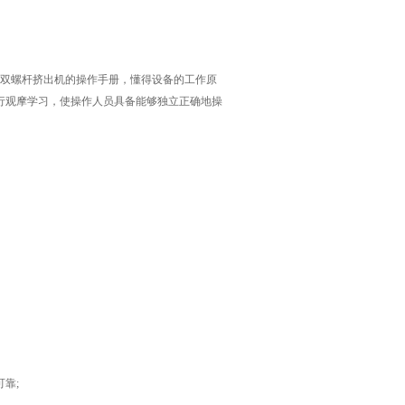
双螺杆挤出机的操作手册，懂得设备的工作原
行观摩学习，使操作人员具备能够独立正确地操
靠;