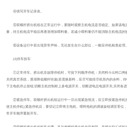
④填写开车记录表。
⑤双螺杆挤出机组在正常运行中，要随时观察主机电流是否稳定。如果该电流
量，待主机电流平稳后再逐渐增加喂料量。若减小喂料量仍不能消除主机电流的
⑥设备运行中若出现异常声响，无论发生在什么部位，一般应停机检查处理
(4)停车拆车
①正常停车。挤出机非故障停机时，可按下列顺序停机：关闭料斗出料口闸板;
关闭真空系统，逐渐降低螺杆转速(若需换新料，应尽可能排尽机筒内的余料，待
下主电机停止按钮;切断主机控制柜上多电源开关，切断进电总电源开关;关闭各进
②紧急停车。双螺杆挤出机组运行中一旦出现紧急情况，应立即按紧急停机按
使主机停机);紧急停机后，要切记立即将主电机、喂料电机的调速旋钮调至零位
常开车顺序重新开车。