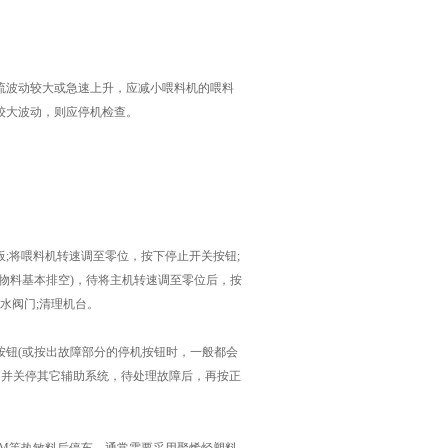
波动较大或急速上升，应减小喂料机的喂料
较大波动，则应停机检查。
。
将喂料机转速调至零位，按下停止开关按钮;
物料基本排空)，待将主机转速调至零位后，按
水阀门;清理机台。
钮(或按出故障部分的停机按钮时，一般都会
，并关停其它辅助系统，待处理故障后，再按正