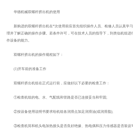
华德机械双螺杆挤出机的使用
新购进的双螺杆挤出机在*次使用前应首先组织操作人员、检修人员认真学习
理并了解正确的操作步骤。若条件许可，可在技术人员的指导下，到类似机组进
作设备的能力。
双螺杆挤出机的操作规程如下：
(1)开车前的准备工作
双螺杆挤出机组在正式运行前，应做好以下必要的检查工作：
①检查机组的电、水、气配线和管路是否已连接妥当和牢固;
②按设备使用说明书要求给机组各润滑点加足润滑油(或润滑脂);
③检查机筒和机头电加热接头是否良好绝缘、热电偶和压力传感器是否装设可