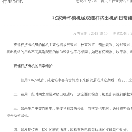
行业资讯
您现在的位置：
首页
>
行业资讯
>
张家港华德机械双螺杆挤出机的日常
发布日期：2018-10-15 浏览次数：2
双螺杆挤出机组的辅机主要包括放线装置、校直装置、预热装置、冷却装置、
挤出机组的用途不同其选配用的辅助设备也不尽相同，如还有切断器、吹干器、
双螺杆挤出机的日常维护
一、使用500小时后，减速箱中会有齿轮磨下来的铁屑或其它杂质，所以，应
二、在用一段时间之后要对挤出机进行一次全面的检查，检查所有螺钉的松
三、如果生产中突然断电，主传动和加热停止，当恢复供电时，必须将料筒各
能开动挤出机。
四、如发现仪表、指针的转向满度，应检查热电偶等边线的接触是否良好。