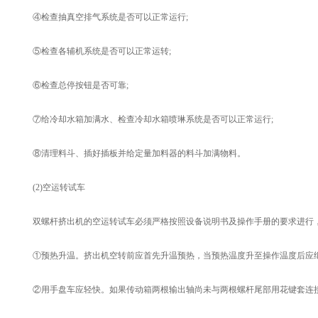
④检查抽真空排气系统是否可以正常运行;
⑤检查各辅机系统是否可以正常运转;
⑥检查总停按钮是否可靠;
⑦给冷却水箱加满水、检查冷却水箱喷琳系统是否可以正常运行;
⑧清理料斗、插好插板并给定量加料器的料斗加满物料。
(2)空运转试车
双螺杆挤出机的空运转试车必须严格按照设备说明书及操作手册的要求进行，
①预热升温。挤出机空转前应首先升温预热，当预热温度升至操作温度后应继续保温
②用手盘车应轻快。如果传动箱两根输出轴尚未与两根螺杆尾部用花键套连接