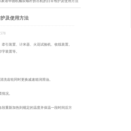
 张家港华德机械双螺杆挤出机的日常维护及使用方法
维护及使用方法
578
牵引装置、计米器、火花试验机、收线装置。
印字装置等。
清洗齿轮同时更换减速箱润滑油。
紧情况。
段重新加热到规定的温度并保温一段时间后方