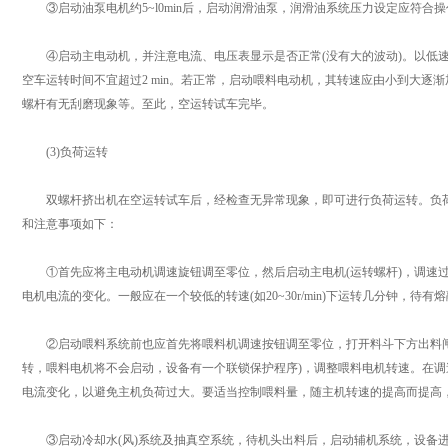
③启动油泵电机约5~l0min后，启动润滑油泵，润滑油系统压力设定应符合操
④启动主电动机，并注意电流、电压表显示是否正常(没有大的波动)。以低速
空车运转时间不宜超过2 min。若正常，启动喂料电动机，其转速应由小到大逐
螺杆有无刮磨现象等。至此，空运转试车完毕。
(3)负荷运转
双螺杆挤出机在空运转试车后，经检查无异常现象，即可进行负荷运转。负荷
和注意事项如下：
①首先应将主电动机调速旋钮调至零位，然后启动主电机(运转螺杆)，调速过
电机电流的变化。一般应在一个较低的转速(如20~30r/min)下运转几分钟，
②启动喂料系统前也应首先将喂料机调速按钮调至零位，打开料斗下方出料闸
转，喂料电机将不会启动，设备有一个联锁保护程序)，调整喂料电机转速。在调
电流变化，以避免主机负荷过大。要适当控制喂料量，随主机转速的提高而提高
③启动冷却水(风)系统及抽真空系统，待机头出料后，启动辅机系统，设备