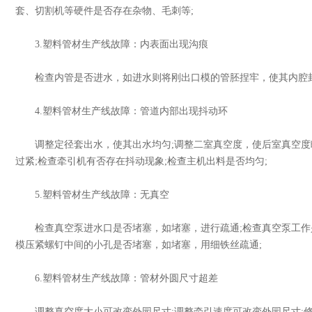
套、切割机等硬件是否存在杂物、毛刺等;
3.塑料管材生产线故障：内表面出现沟痕
检查内管是否进水，如进水则将刚出口模的管胚捏牢，使其内腔封闭
4.塑料管材生产线故障：管道内部出现抖动环
调整定径套出水，使其出水均匀;调整二室真空度，使后室真空度略
过紧;检查牵引机有否存在抖动现象;检查主机出料是否均匀;
5.塑料管材生产线故障：无真空
检查真空泵进水口是否堵塞，如堵塞，进行疏通;检查真空泵工作是
模压紧螺钉中间的小孔是否堵塞，如堵塞，用细铁丝疏通;
6.塑料管材生产线故障：管材外圆尺寸超差
调整真空度大小可改变外园尺寸;调整牵引速度可改变外园尺寸;修