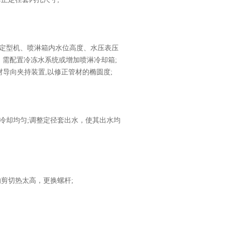
定型机、喷淋箱内水位高度、水压表压
，需配置冷冻水系统或增加喷淋冷却箱;
材导向夹持装置,以修正管材的椭圆度;
却均匀;调整定径套出水，使其出水均
剪切热太高，更换螺杆;