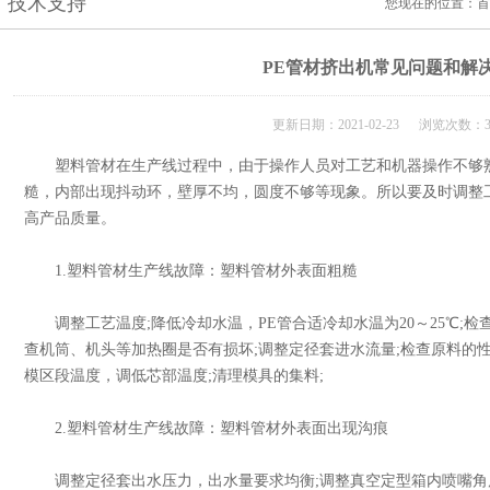
技术支持
您现在的位置：
首
PE管材挤出机常见问题和解
更新日期：2021-02-23 浏览次数：3
塑料管材在生产线过程中，由于操作人员对工艺和机器操作不够熟
糙，内部出现抖动环，壁厚不均，圆度不够等现象。所以要及时调整
高产品质量。
1.塑料管材生产线故障：塑料管材外表面粗糙
调整工艺温度;降低冷却水温，PE管合适冷却水温为20～25℃;检
查机筒、机头等加热圈是否有损坏;调整定径套进水流量;检查原料的
模区段温度，调低芯部温度;清理模具的集料;
2.塑料管材生产线故障：塑料管材外表面出现沟痕
调整定径套出水压力，出水量要求均衡;调整真空定型箱内喷嘴角度