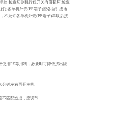
栓;检查切割机行程开关有否损坏;检查
);各单机外壳(PE端子)应各自引接地
不允许各单机外壳(PE端子)串联后接
使用PE等用料，必要时可降低挤出段
分钟左右再开主机;
度不匹配造成，应调节