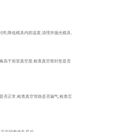
;降低模具内部温度;清理并抛光模具;
高于前室真空度;检查真空密封垫是否
否正常;检查真空管路是否漏气;检查芯
正定径套内孔尺寸;