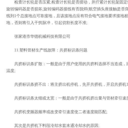
检查计长轮是否压紧;检查计长轮是否摆动，并拧紧计长轮架固定螺
旋转编码器是否损坏;旋转编码器接线有否脱焊(航空插头座接触是否良好
线到1个总接地点可靠接地，且该接地点应有符合电气接地要求接地桩，
地，否则将引入干扰脉冲，引起切割长度不准;
张家港市华德机械科技有限公司
11.塑料管材生产线故障：共挤标识条问题
共挤标识条扩散：一般是由于用户使用的共挤料选择不当造成，应
温度;
共挤标识条挤不出：将主挤出机停机，先开共挤机，开启共挤机10
共挤标识条太细或太宽：一般是由于共挤机挤出量与管材牵引速
共挤机变频器频率或改变牵引速度使二者速度能匹配;
其次是共挤机下料段冷却水套未通冷却水的原因;