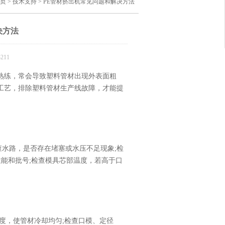
页
>
技术支持
> PE管材挤出机常见问题和解决方法
决方法
211
练，常会导致塑料管材出现外表面粗
工艺，排除塑料管材生产线故障，才能提
查水路，是否存在堵塞或水压不足现象;检
性能和批号;检查模具芯部温度，若高于口
，使管材冷却均匀;检查口模、定径