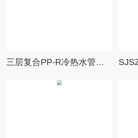
三层复合PP-R冷热水管挤出生产线设备