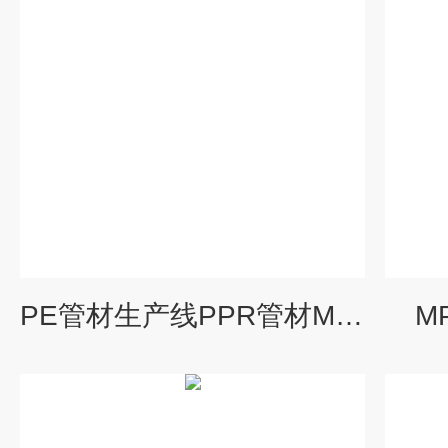
PE管材生产线PPR管材MPP管材设备
M