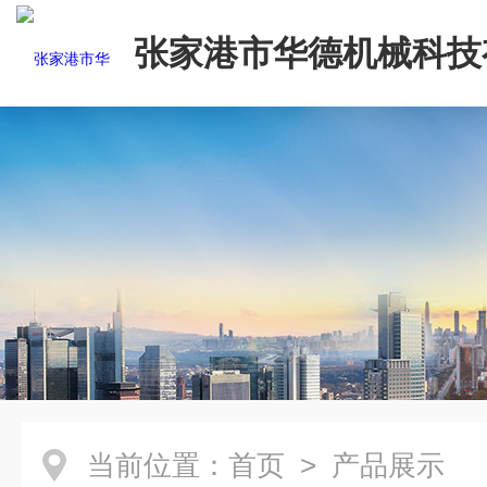
张家港市华德机械科技
司
当前位置：
首页
> 产品展示