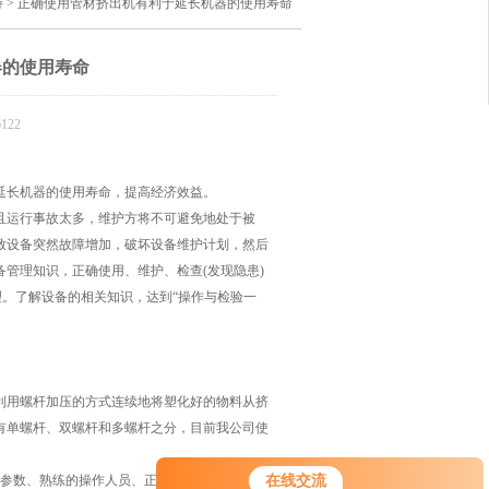
持
> 正确使用管材挤出机有利于延长机器的使用寿命
器的使用寿命
122
长机器的使用寿命，提高经济效益。
运行事故太多，维护方将不可避免地处于被
致设备突然故障增加，破坏设备维护计划，然后
管理知识，正确使用、维护、检查(发现隐患)
理。了解设备的相关知识，达到“操作与检验一
用螺杆加压的方式连续地将塑化好的物料从挤
有单螺杆、双螺杆和多螺杆之分，目前我公司使
参数、熟练的操作人员、正确的操作使用方法
在线交流