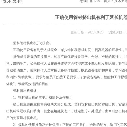
技术支持
您现在的位置：
首页
>
技术支
正确使用管材挤出机有利于延长机
更新日期：2020-09-28 浏览次数：6
塑料管材挤出机开机知识
正确使用设备有利于人机安全，减少维护和停机时间，提高机器的可靠性，延
操作员是设备的直接用户。如果不能保证设备科学、合理、准确的运行，并且
动，影响生产。如果操作人员在设备维护方面技能差或不能及时发现隐患，将导
导致被动生产。要求操作人员掌握设备操作技能，以及设备维护和保养，学习设备
和消除(简单故障)。要求每位员工熟悉工艺要求，了解设备结构、性能和工作原
体化”、节能高效运行的目的。
管材挤出机概述
1、管材挤出机的主要组成部分及作用：
挤出机主要由主机和辅机两大部分组成。塑料管材挤出机简称挤出机，它是利
出机料筒经模具口挤出，使之在熔融状态下，经定型冷却处理后，由牵引挤出机
用的为双螺杆挤出机。
2、模具的使用操作及维护保养：正确的工艺条件、合理的配方、适用的工艺