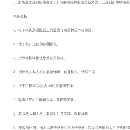
f、加热温度达到所需温度，所有的联接件必须重新紧固，以达到所需联接强
模头更换
a、松下模头及适配器上的温度传感器和压力传感器。
b、拔下机头上的加热圈插头。
c、拆除标机联接螺母并移开标机。
d、拆除机头与主机的联接螺母，移开机头并清理干净。
e、拆下口模和芯模(内加热)并清理干净。
f、选择相应的口模和芯模，并正确安装。
g、联接机头和主机，联接时注意间隙。联接标机。
h、安装加热圈，插上温度传感器和压力传感器，以及加热圈插头注意热电偶