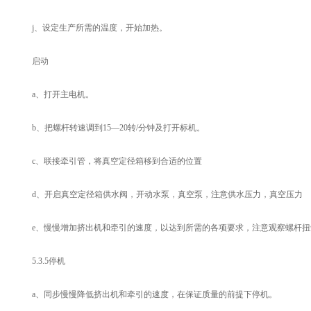
j、设定生产所需的温度，开始加热。
启动
a、打开主电机。
b、把螺杆转速调到15—20转/分钟及打开标机。
c、联接牵引管，将真空定径箱移到合适的位置
d、开启真空定径箱供水阀，开动水泵，真空泵，注意供水压力，真空压力
e、慢慢增加挤出机和牵引的速度，以达到所需的各项要求，注意观察螺杆扭
5.3.5停机
a、同步慢慢降低挤出机和牵引的速度，在保证质量的前提下停机。