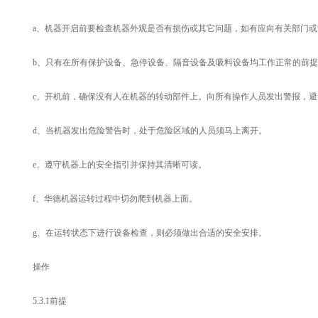
a、机器开启前要检查机器外观是否有损伤或其它问题，如有应向有关部门或
b、只有在所有保护设备、急停设备、隔音设备及吸料设备均工作正常的前提
c、开机前，确保没有人在机器的转动部件上。向所有操作人员发出警报，避
d、当机器发出危险警告时，处于危险区域的人员须马上离开。
e、遵守机器上的安全指引并保持其清晰可读。
f、华德机器运转过程中切勿爬到机器上面。
g、在运转状态下进行设备检查，则必须做出合适的安全安排。
操作
5.3.1前提