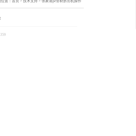
的位置：
首页
>
技术支持
> 张家港pe管材挤出机操作
作
359