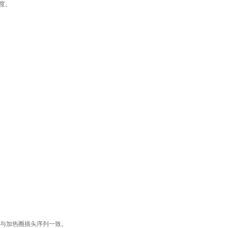
度。
与加热圈插头序列一致。