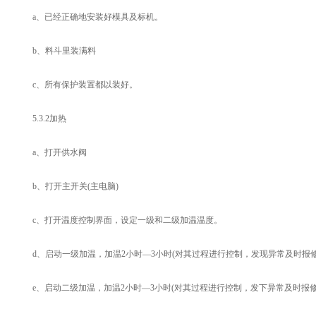
a、已经正确地安装好模具及标机。
b、料斗里装满料
c、所有保护装置都以装好。
5.3.2加热
a、打开供水阀
b、打开主开关(主电脑)
c、打开温度控制界面，设定一级和二级加温温度。
d、启动一级加温，加温2小时—3小时(对其过程进行控制，发现异常及时报修
e、启动二级加温，加温2小时—3小时(对其过程进行控制，发下异常及时报修