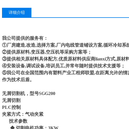
详细介绍
我公司提供的服务有：
①厂房建造,改造,选择方案,厂内电线管道铺设方案,循环冷却
②提供原材料,变压器,空压机等采购方案等；
③提供相关原材料具体配方,优质原材料供应商lianxi方式,原
④安装设备,调试设备,培训员工,并常年随时提供技术支援等；
⑤我公司在全国范围内有塑料产业工程师联盟,在距离允许的情
作为技术后盾。
无屑切割机，型号SGG200
无屑切割
PLC控制
夹紧方式：气动夹紧
技术参数
◆ 切割电机功率：
3
KW