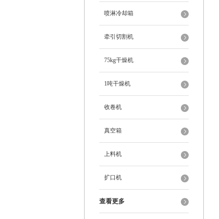
喷淋冷却箱
牵引切割机
75kg干燥机
1吨干燥机
收卷机
真空箱
上料机
扩口机
查看更多