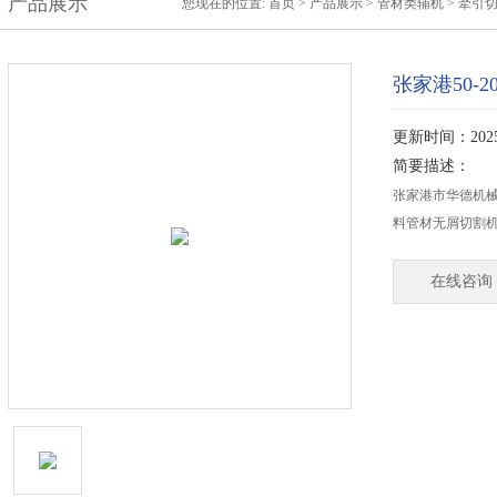
产品展示
您现在的位置:
首页
>
产品展示
>
管材类辅机
>
牵引
张家港50-
更新时间：2025-
简要描述：
张家港市华德机械科
料管材无屑切割
在线咨询