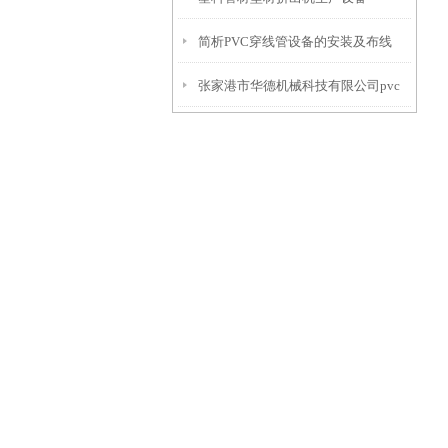
简析PVC穿线管设备的安装及布线
张家港市华德机械科技有限公司pvc
管材生产线