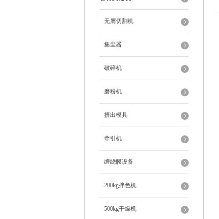
无屑切割机
集尘器
破碎机
磨粉机
挤出模具
牵引机
缠绕膜设备
200kg拌色机
500kg干燥机