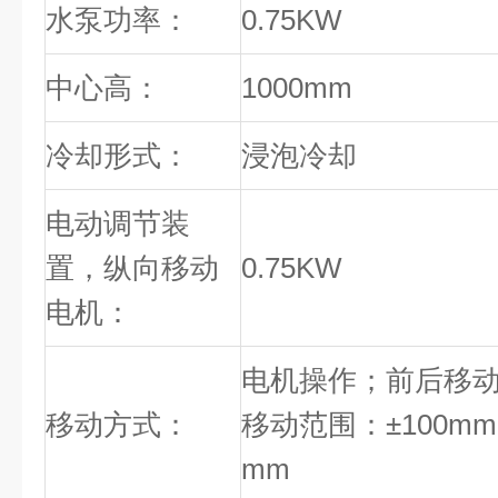
水泵功率：
0.75KW
中心高：
1000mm
冷却形式：
浸泡冷却
电动调节装
置，纵向移动
0.75KW
电机：
电机操作；前后移动
移动方式：
移动范围：±100m
mm