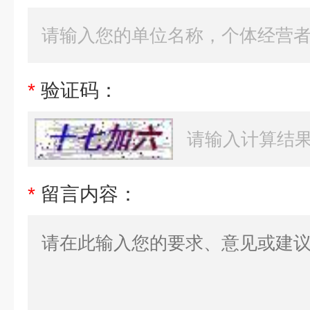
*
验证码：
*
留言内容：