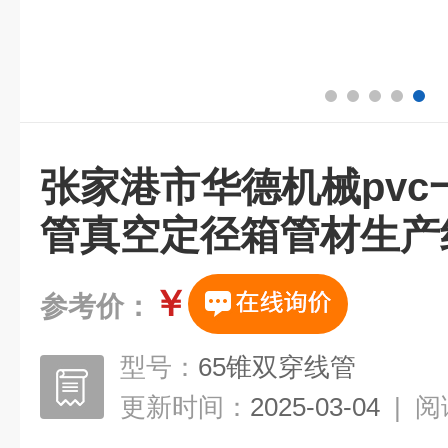
张家港市华德机械pv
管真空定径箱管材生产
￥
参考价：
型号：
65锥双穿线管
更新时间：
2025-03-04
|
阅