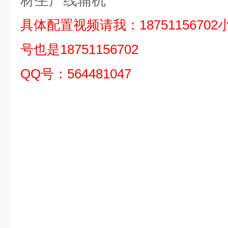
材生产线辅机
具体配置视频请我：18751156702
号也是18751156702
QQ号：564481047