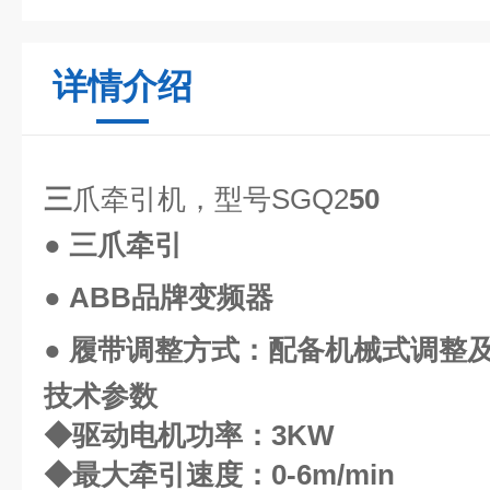
详情介绍
三
爪牵引机，型号
SGQ2
5
0
●
三
爪牵引
●
ABB
品牌
变频器
●
履带调整方式：配备机械式调整
技术参数
◆驱动电机功率：
3
KW
◆最大牵引速度：
0-6
m/min