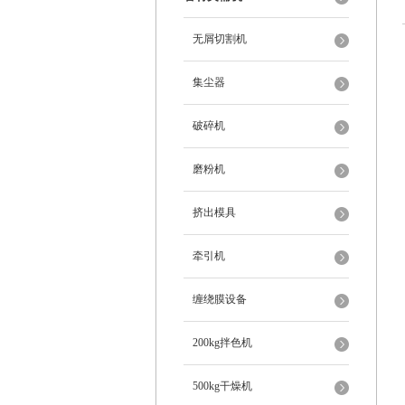
无屑切割机
集尘器
破碎机
磨粉机
挤出模具
牵引机
缠绕膜设备
200kg拌色机
500kg干燥机