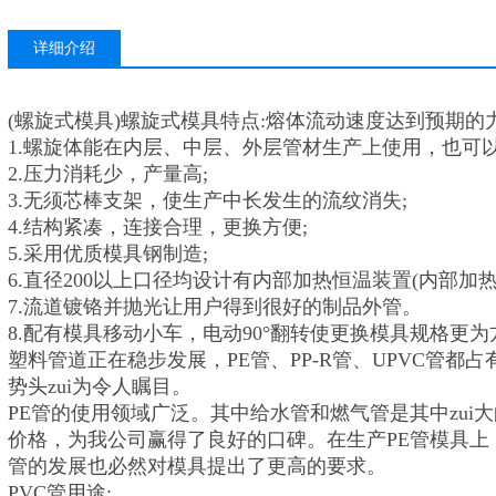
详细介绍
(螺旋式模具)螺旋式模具特点:熔体流动速度达到预期
1.螺旋体能在内层、中层、外层管材生产上使用，也可
2.压力消耗少，产量高;
3.无须芯棒支架，使生产中长发生的流纹消失;
4.结构紧凑，连接合理，更换方便;
5.采用优质模具钢制造;
6.直径200以上口径均设计有内部加热恒温装置(内部加
7.流道镀铬并抛光让用户得到很好的制品外管。
8.配有模具移动小车，电动90°翻转使更换模具规格更
塑料管道正在稳步发展，PE管、PP-R管、UPVC管都
势头zui为令人瞩目。
PE管的使用领域广泛。其中给水管和燃气管是其中zui
价格，为我公司赢得了良好的口碑。在生产PE管模具上
管的发展也必然对模具提出了更高的要求。
PVC管用途: