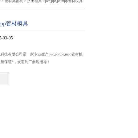
示
>
管材类辅机
>
挤出模具
>pvc,ppr,pe,mpp管材模具
e,mpp管材模具
03-05
技有限公司是一家专业生产pvc,ppr,pe,mpp管材模
量保证*，欢迎到厂参观指导！