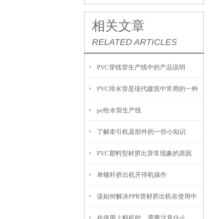
相关文章
RELATED ARTICLES
PVC穿线管生产线中的产品说明
PVC排水管是现代建筑中常用的一种
pe给水管生产线
管道材料
了解牵引机及部件的一些小知识
PVC塑料型材挤出异常现象的原因
单螺杆挤出机开停机操作
该如何解决PPR管材挤出机在使用中
在使用上料机时，需要注意什么
的问题