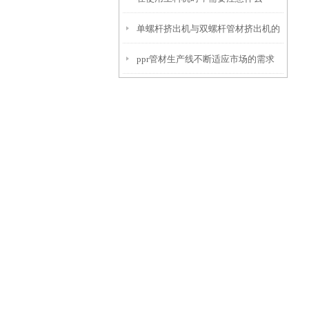
单螺杆挤出机与双螺杆管材挤出机的
ppr管材生产线不断适应市场的需求
特点与区别