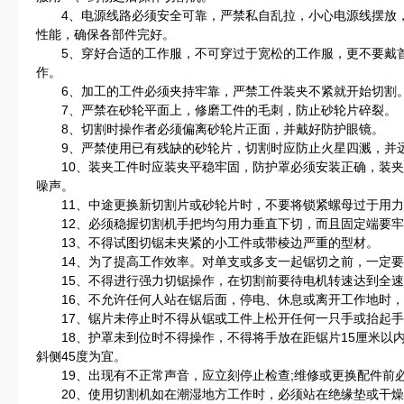
4、电源线路必须安全可靠，严禁私自乱拉，小心电源线摆放，
性能，确保各部件完好。
5、穿好合适的工作服，不可穿过于宽松的工作服，更不要戴首
作。
6、加工的工件必须夹持牢靠，严禁工件装夹不紧就开始切割
7、严禁在砂轮平面上，修磨工件的毛刺，防止砂轮片碎裂。
8、切割时操作者必须偏离砂轮片正面，并戴好防护眼镜。
9、严禁使用已有残缺的砂轮片，切割时应防止火星四溅，并
10、装夹工件时应装夹平稳牢固，防护罩必须安装正确，装夹
噪声。
11、中途更换新切割片或砂轮片时，不要将锁紧螺母过于用力
12、必须稳握切割机手把均匀用力垂直下切，而且固定端要牢
13、不得试图切锯未夹紧的小工件或带棱边严重的型材。
14、为了提高工作效率。对单支或多支一起锯切之前，一定要
15、不得进行强力切锯操作，在切割前要待电机转速达到全速
16、不允许任何人站在锯后面，停电、休息或离开工作地时，
17、锯片未停止时不得从锯或工件上松开任何一只手或抬起手
18、护罩未到位时不得操作，不得将手放在距锯片15厘米以
斜侧45度为宜。
19、出现有不正常声音，应立刻停止检查;维修或更换配件前必
20、使用切割机如在潮湿地方工作时，必须站在绝缘垫或干燥