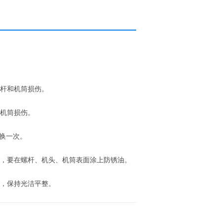
杆和机筒损伤。
机筒损伤。
更换一次。
料，要在螺杆、机头、机筒表面涂上防锈油。
，保持光洁平整。