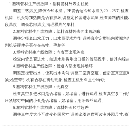
1.塑料管材生产线故障：塑料管材外表面粗糙
调整工艺温度;降低冷却水温，PE管合适冷却水温为20～25℃;检
机筒、机头等加热圈是否有损坏;调整定径套进水流量;检查原料的性能
段温度，调低芯部温度;清理模具的集料;
2.塑料管材生产线故障：塑料管材外表面出现沟痕
调整定径套出水压力，出水量要求均衡;调整真空定型箱内喷嘴角度
割机等硬件是否存在杂物、毛刺等;
3.塑料管材生产线故障：内表面出现沟痕
检查内管是否进水，如进水则将刚出口模的管胚捏牢，使其内腔封闭
4.塑料管材生产线故障：管道内部出现抖动环
调整定径套出水，使其出水均匀;调整二室真空度，使后室真空度略
紧;检查牵引机有否存在抖动现象;检查主机出料是否均匀;
5.塑料管材生产线故障：无真空
检查真空泵进水口是否堵塞，如堵塞，进行疏通;检查真空泵工作是
压紧螺钉中间的小孔是否堵塞，如堵塞，用细铁丝疏通;
6.塑料管材生产线故障：管材外圆尺寸超差
调整真空度大小可改变外园尺寸;调整牵引速度可改变外园尺寸;修