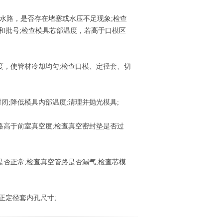
查水路，是否存在堵塞或水压不足现象;检查
和批号;检查模具芯部温度，若高于口模区
，使管材冷却均匀;检查口模、定径套、切
;降低模具内部温度;清理并抛光模具;
高于前室真空度;检查真空密封垫是否过
否正常;检查真空管路是否漏气;检查芯模
正定径套内孔尺寸;