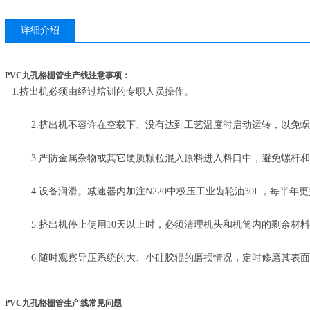
详细介绍
PVC九孔格栅管生产线
注意事项：
1.挤出机必须由经过培训的专职人员操作。
2.挤出机不容许在空载下、没有达到工艺温度时启动运转，以免螺
3.严防金属杂物或其它硬质颗粒混入原料进入料口中，避免螺杆和
4.设备润滑。减速器内加注N220中极压工业齿轮油30L，每半年
5.挤出机停止使用10天以上时，必须清理机头和机筒内的剩余材
6.随时观察导压系统的大、小硅胶辊的磨损情况，定时修磨其表面
PVC九孔格栅管生产线
常见问题