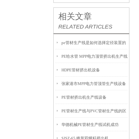
相关文章
RELATED ARTICLES
pe管材生产线是如何选择定径装置的
PE给水管 MPP电力顶管挤出机生产线
呢？
HDPE管材挤出机设备
介绍
张家港市MPP电力管顶管生产线设备
PE管材挤出机生产线设备
PE管材生产线与PVC管材生产线的区
华德机械PE管材生产线试机成功
别
SJSZ-65 锥形双螺杆挤出机