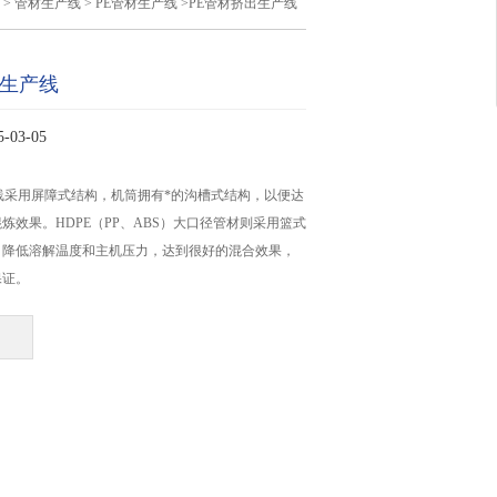
>
管材生产线
>
PE管材生产线
>PE管材挤出生产线
出生产线
03-05
线采用屏障式结构，机筒拥有*的沟槽式结构，以便达
炼效果。HDPE（PP、ABS）大口径管材则采用篮式
，降低溶解温度和主机压力，达到很好的混合效果，
保证。