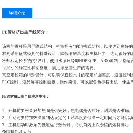
详细介绍
PE管材挤出生产线
简介：
该机的螺杆采用屏障式结构，机筒拥有*的沟槽式结构，以便达到良好的塑化
材则采用篮式模具的特殊设计，降低溶解温度和主机压力，达到很好的
冷却和定径系统的*设计，使用水循环冷却HDPE(PP、ABS)原料，
径尺寸的稳定性和圆整度，满足厚壁管生产的需要。
真空定径箱的特殊设计，可以确保直径尺寸的稳定和圆整度，速度控制
PLC控制，液晶屏幕控制面板，操作简便。可以配备色标挤出机，使生
PE管材挤出生产线
注意事项：
1、开机前要检查好加热圈是否完好，热电偶是否插好，测温是否准确。
2、启动时要待加热温度到达设定的工艺温度并保温一定时间后才能启
3、主机启动时必须先低速运行数分钟，将机筒内上次余留的熔料排尽
免喷料伤及人员。