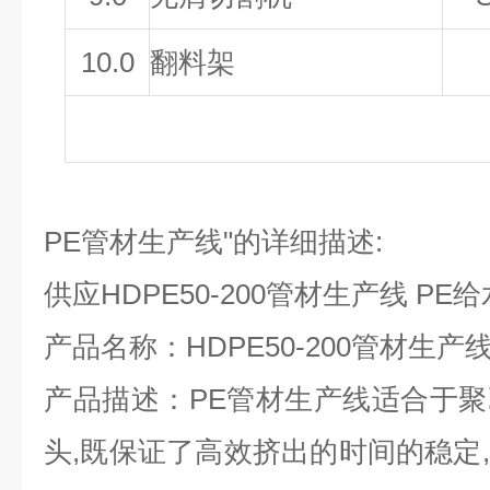
10.0
翻料架
PE管材生产线"的详细描述:
供应HDPE50-200管材生产线 P
产品名称：HDPE50-200管材生产
产品描述：PE管材生产线适合于
头,既保证了高效挤出的时间的稳定