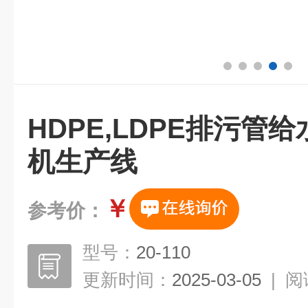
HDPE,LDPE排污管
机生产线
￥
参考价：
型号：
20-110
更新时间：
2025-03-05
|
阅