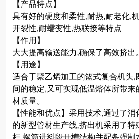
【产品特点】
具有好的硬度和柔性,耐热,耐老化,
开裂性,耐蠕变性,热联接等特点
【作用】
大大提高输送能力,确保了高效挤出
【用途】
适合于聚乙烯加工的篮式复合机头,
间的稳定,又可实现低温熔体所带来的z
材质量。
【性能和优点】采用技术,通过了消
的新型管材生产线,挤出机采用了特
杆,螺筒进料段开槽结构并配备强制