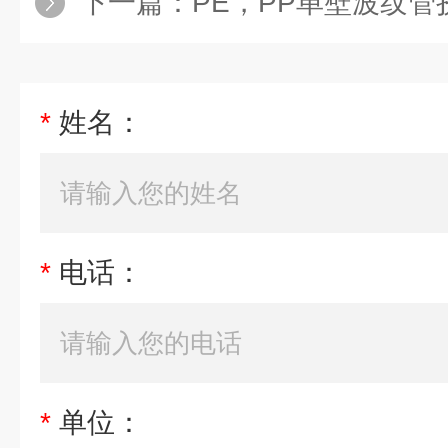
下一篇：
PE，PP单壁波纹
*
姓名：
*
电话：
*
单位：