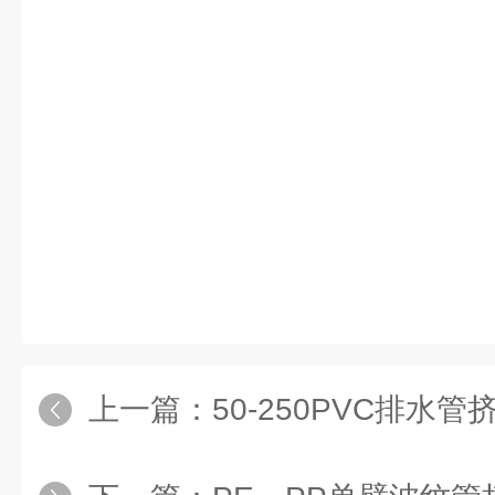
上一篇：
50-250PVC排水