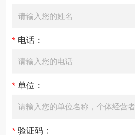
*
电话：
*
单位：
*
验证码：