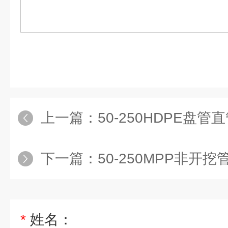
上一篇：
50-250HDPE盘管直管
下一篇：
50-250MPP非开挖管顶
*
姓名：