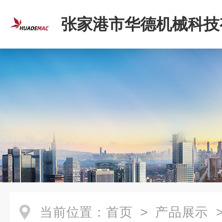
张家港市华德机械科技
司
当前位置：
首页
>
产品展示