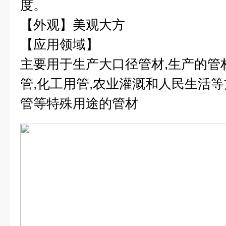
度。
【外观】美观大方
【应用领域】
主要用于生产大口径管材,生产的管
管,化工用管,农业灌溉和人民生活等
管等特殊用途的管材