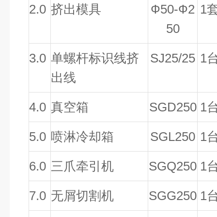
2.0
挤出模具
Ф50-Ф2
1
50
3.0
单螺杆标识线挤
SJ25/25
1
出线
4.0
真空箱
SGD250
1
5.0
喷淋冷却箱
SGL250
1
6.0
三爪牵引机
SGQ250
1
7.0
无屑
切割机
SGG250
1