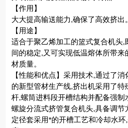
【作用】
大大提高输送能力,确保了高效挤出
【用途】
适合于聚乙烯加工的篮式复合机头,
间的稳定,又可实现低温熔体所带来的z
材质量。
【性能和优点】采用技术,通过了消
的新型管材生产线,挤出机采用了特
杆,螺筒进料段开槽结构并配备强制
螺旋分流式挤管复合机头,具备调节
定径套采用*的开槽工艺和冷却水环