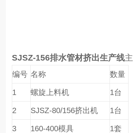
SJSZ-156排水管材挤出生产线
主
编号
名称
数量
1
螺旋
上料机
1
台
2
SJSZ-80/156
挤出机
1
台
3
160-400
模具
1
套