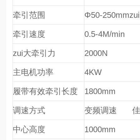
牵引范围
Φ
50
-
250
mmz
牵引速度
0.5-
4
M/min
zui大牵引力
2000N
主电机功率
4
KW
履带有效牵引长度
1800mm
调速方式
变频调速 佳
中心高度
1000mm