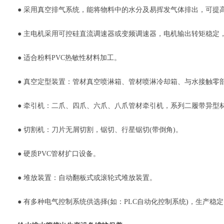
● 采用真空排气系统，能将物料中的水分及易挥发气体排出，可提
● 主电机采用可控硅直流调速器或变频调速器，电机输出转矩稳定
● 适合粉料PVC热敏性材料加工。
● 真空定型装置：管材真空喷淋箱、管材喷淋冷却箱、与水接触零
● 牵引机：二爪、四爪、六爪、八爪管材牵引机，系列二履带异型
● 切割机：刀片无屑切割，锯切、行星锯切(带倒角)。
● 硬质PVC管材扩口设备。
● 堆放装置：自动翻板式或滚轮式堆放装置。
● 有多种电气控制系统供选择(如：PLC自动化控制系统)，生产稳