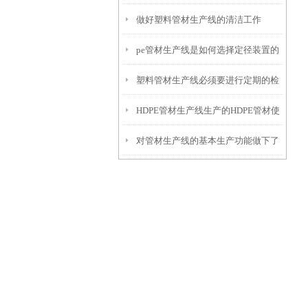
做好塑料管材生产线的清洁工作
pe管材生产线是如何选择定径装置的
塑料管材生产线必须要进行定期的检
呢？
HDPE管材生产线生产的HDPE管材使
查和维护
对管材生产线的基本生产功能做下了
用你知道吗
解？