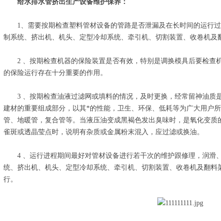
给水排水管挤出生产设备
维护保养：
1、需要按期检查塑料管材设备的管路是否泄漏及在长时间的运行过
制系统、挤出机、机头、定型冷却系统、牵引机、切割装置、收卷机及
2 、按期检查机器的保险装置是否有效，特别是调换模具后要检查机
的保险运行存在十分重要的作用。
3 、按期检查油液过滤网或填料的情况，及时更换，经常留神油质是
建材的重要组成部分，以其*的性能，卫生、环保、低耗等为广大用户
管、地暖管，复合管等。当液压油变成黑褐色发出臭味时，是氧化变质
雀斑或透晶莹点时，说明有杂质或金属粉末混入，应过滤或换油。
4 、运行进程期间最好对管材设备进行若干次的维护跟修理，润滑、
统、挤出机、机头、定型冷却系统、牵引机、切割装置、收卷机及翻料
行。