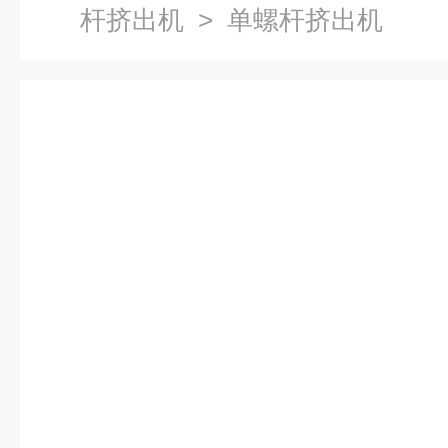
杆挤出机
> 单螺杆挤出机