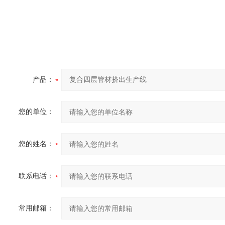
产品：
您的单位：
您的姓名：
联系电话：
常用邮箱：