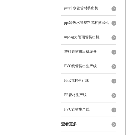
pvc排水管管材挤出机
ppr冷热水管塑料管材挤出机
mpp电力管顶管挤出机
塑料管材挤出机设备
PVC线管挤出生产线
PPR管材生产线
PE管材生产线
PVC管材生产线
查看更多