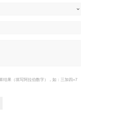
算结果（填写阿拉伯数字），如：三加四=7