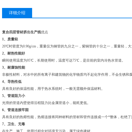
详细介绍
复合四层管材挤出生产线
优点
1、质量轻
20℃时密度为0.90g/cm，重量仅为钢管的九分之一，紫铜管的十分之一，重量轻，
2、耐热性能好
瞬间使用温度为95℃，长期使用时，温度可达75℃，是目前的室内冷热水管道。
3、耐腐蚀性能
非极性材料，对水中的所有离子和建筑物的化学物质均不起化学作用，不会生锈和
4、导热性低
具有良好的保温性能，用于热水系统时，一般无需额外保温材料。
5、管道阻力小
光滑的管道内壁使得沿程阻力比金属管道小，能耗更低。
6、管道连接牢固
具有良好的热熔性能，热熔连接将同种材料的管材和管件连接成一个*整体，杜绝了
7、卫生、无毒
在生产、施工、使用过程中对环境无污染，属于绿色建材。