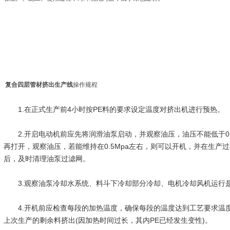
复合四层管材挤出生产线
操作规程
1.在正式生产前4小时按PE料的要求设定温度对挤出机进行预热。
2.开启电动机前应先将润滑油泵启动，并观察油压，油压不能低于0.5
再打开，观察油压，若能维持在0.5Mpa左右，则可以开机，并在生产
后，及时清理油泵过滤网。
3.观察油泵冷却水系统、料斗下冷却部分冷却、电机冷却风机运行
4.开机前应检查每段的加热温度，确保每段的温度达到工艺要求温
上次生产的剩余料挤出(因加热时间过长，其内PE已经发生变性)。