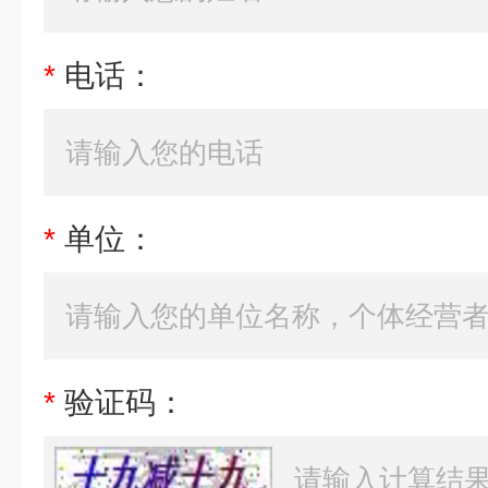
*
电话：
*
单位：
*
验证码：