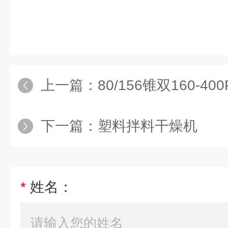
上一篇：
80/156锥双160-400P
下一篇：
塑料拌料干燥机
*
姓名：