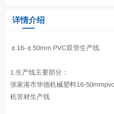
详情介绍
￠16-￠50mm PVC双管生产线
1.生产线主要部分：
张家港市华德机械塑料16-50mmp
机管材生产线