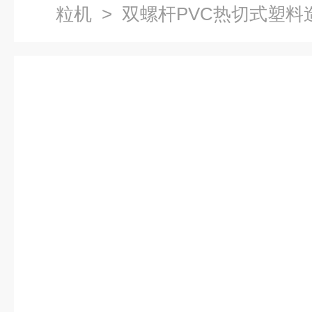
粒机
> 双螺杆PVC热切式塑