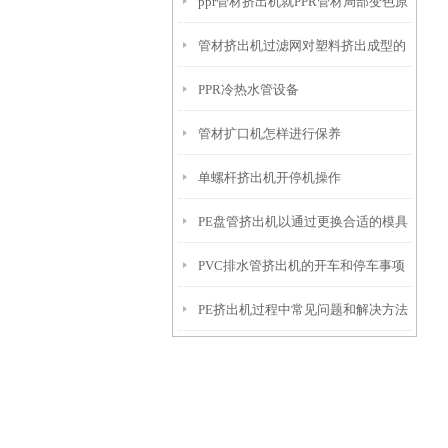
ppr管材挤出机就PPR管材局部变色原
PE（聚乙烯）盘管材的机械设备
管材挤出机过滤网对塑料挤出成型的
因及防治措施
PPR冷热水管设备
影响
管材扩口机怎样进行保养
单螺杆挤出机开停机操作
PE盘管挤出机以通过更换合适的模具
PVC排水管挤出机的开车和停车事项
头来调整管材直径等参数
PE挤出机过程中常见问题和解决方法