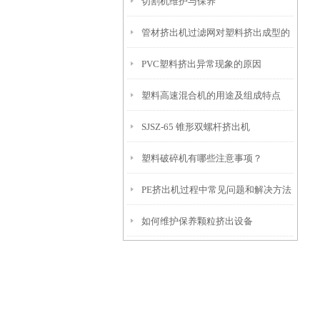
切割机维护与保养
及解决对策
管材挤出机过滤网对塑料挤出成型的
PVC塑料挤出异常现象的原因
影响
塑料高速混合机的用途及组成特点
SJSZ-65 锥形双螺杆挤出机
塑料破碎机有哪些注意事项？
PE挤出机过程中常见问题和解决方法
如何维护保养颗粒挤出设备