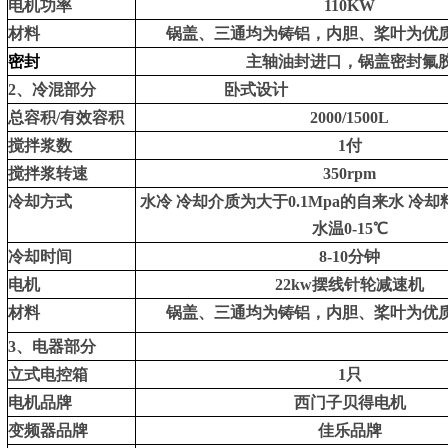
电机
功率
110
KW
材料
锅盖、三通均为铸铝，内胆、桨叶为优
密封
主轴油封进口，锅盖密封氟
2、冷混部分
卧式设计
总容积/有效容积
2000/1500L
搅拌浆数
1付
搅拌浆转速
35
0
rpm
冷却方式
水冷 冷却介质为大于0.1Mpa的自来水 冷却料
水温0-15℃
冷却时间
8-10分钟
电机
22kw摆线针轮减速机
材料
锅盖、三通均为铸铝，内胆、桨叶为优
3、电器部分
立式电控箱
1只
电机品牌
西门子贝得电机
变频器品牌
佳乐品牌