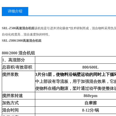
详细介绍
SRL-Z500高速混合机组
该机组是引进并消化吸收*技术研制而成，混合物料采用负
自动化程度高，混合速度快的特性。
SRL-Z800/2000高速混合机组
800/2000 混合机组
1、高混部分
总容积/有效容积
800/600L
搅拌浆数
3片分3层，使物料沿锅壁运动的同时上下循
中上部设有导流板，用于加强混合效果，它
使物料在桶内翻滚，桨叶通过动平衡使整体
搅拌浆转速
860rpm
加热方式
自摩擦
混合时间
8-12分/锅