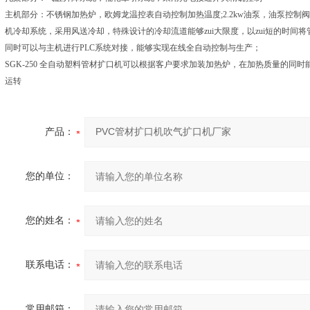
主机部分：不锈钢加热炉，欧姆龙温控表自动控制加热温度;2.2kw油泵，油泵控制
机冷却系统，采用风送冷却，特殊设计的冷却流道能够zui大限度，以zui短的时间将
同时可以与主机进行PLC系统对接，能够实现在线全自动控制与生产；
SGK-250 全自动塑料管材扩口机可以根据客户要求加装加热炉，在加热质量的同
运转
产品：
您的单位：
您的姓名：
联系电话：
常用邮箱：