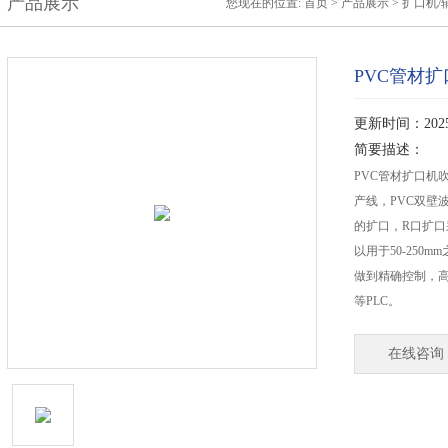
产品展示
您现在的位置:
首页
>
产品展示
>
扩口机/
PVC管材
更新时间：2025-
简要描述：
PVC管材扩口机
产线，PVC双壁
的扩口，R口扩口
以用于50-250
做到精确控制，
等PLC。
在线咨询