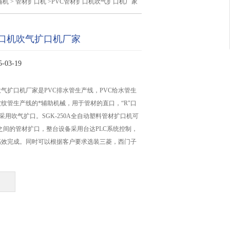
辅机
>
管材扩口机
>PVC管材扩口机吹气扩口机厂家
扩口机吹气扩口机厂家
03-19
吹气扩口机厂家是PVC排水管生产线，PVC给水管生
波纹管生产线的*辅助机械，用于管材的直口，“R"口
采用吹气扩口。SGK-250A全自动塑料管材扩口机可
mm之间的管材扩口，整台设备采用台达PLC系统控制，
高效完成。同时可以根据客户要求选装三菱，西门子